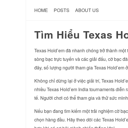
HOME
POSTS
ABOUT US
Tìm Hiểu Texas Ho
Texas Hold’em đã nhanh chóng trở thành một tr
sòng bạc trực tuyến và các giải đấu, cờ bạc đ
đây, số lượng người tham gia Texas Hold’em 
Không chỉ dừng lại ở việc giải trí, Texas Hold
nhiều Texas Hold’em India tournaments diễn r
tế. Người chơi có thể tham gia và thử sức mình
Nếu bạn đang tìm kiếm một trải nghiệm cờ bạc
chọn hàng đầu. Hãy theo dõi các Texas Hold’em