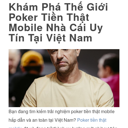
Khám Phá Thế Giới
Poker Tiền Thật
Mobile Nhà Cái Uy
Tín Tại Việt Nam
Bạn đang tìm kiếm trải nghiệm poker tiền thật mobile
hấp dẫn và an toàn tại Việt Nam?
Poker tiền thật