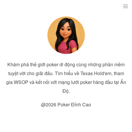
Khám phá thế giới poker di động cùng những phần mềm
tuyệt vời cho giải đấu. Tìm hiểu về Texas Hold'em, tham
gia WSOP và kết nối với mạng lưới poker hàng đầu tại Ấn
Độ.
@2026 Poker Đỉnh Cao