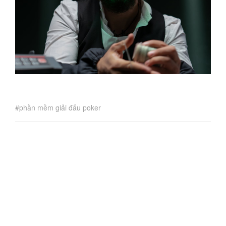
phần mềm giải đấu poker