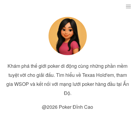
Khám phá thế giới poker di động cùng những phần mềm
tuyệt vời cho giải đấu. Tìm hiểu về Texas Hold'em, tham
gia WSOP và kết nối với mạng lưới poker hàng đầu tại Ấn
Độ.
@2026 Poker Đỉnh Cao