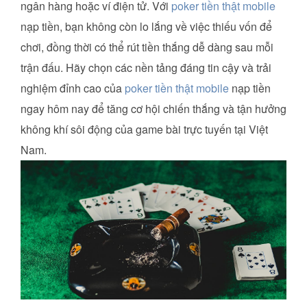
ngân hàng hoặc ví điện tử. Với
poker tiền thật mobile
nạp tiền, bạn không còn lo lắng về việc thiếu vốn để
chơi, đồng thời có thể rút tiền thắng dễ dàng sau mỗi
trận đấu. Hãy chọn các nền tảng đáng tin cậy và trải
nghiệm đỉnh cao của
poker tiền thật mobile
nạp tiền
ngay hôm nay để tăng cơ hội chiến thắng và tận hưởng
không khí sôi động của game bài trực tuyến tại Việt
Nam.